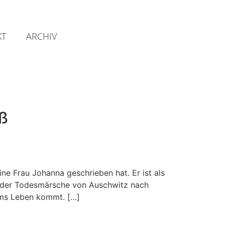
KT
ARCHIV
öß
ne Frau Johanna geschrieben hat. Er ist als
n der Todesmärsche von Auschwitz nach
ums Leben kommt. […]