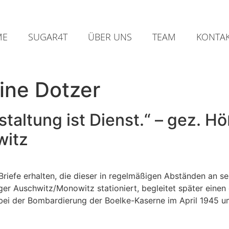
ME
SUGAR4T
ÜBER UNS
TEAM
KONTA
ine Dotzer
taltung ist Dienst.“ – gez. H
witz
riefe erhalten, die dieser in regelmäßigen Abständen an sei
er Auschwitz/Monowitz stationiert, begleitet später eine
 bei der Bombardierung der Boelke-Kaserne im April 1945 